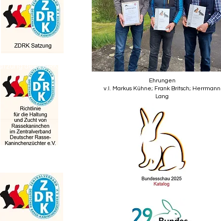
atzung des ZDRK.pdf
Ehrungen
v.l. Markus Kühne; Frank Britsch; Herrmann
Lang
htlinie und Zuchtgemeinschaften.pdf