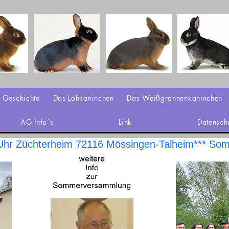
Geschichte
Das Lohkaninchen
Das Weißgrannenkaninchen
AG Info´s
Link
Datensch
hr Züchterheim 72116 Mössingen-Talheim