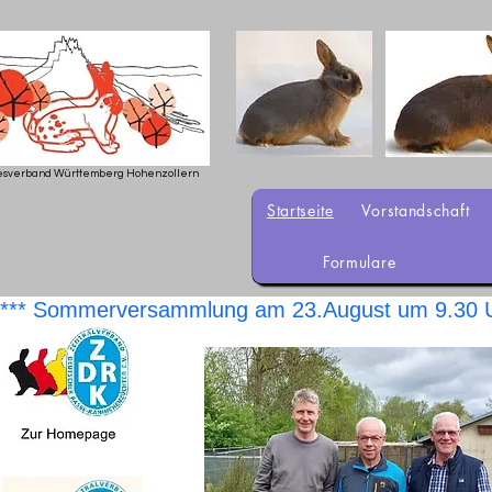
sverband Württemberg Hohenzollern
Startseite
Vorstandschaft
Formulare
*** Sommerversammlung am 23.August um 9.30 U