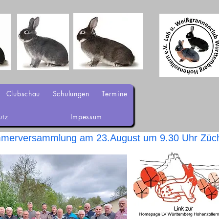
Clubschau
Schulungen
Termine
utz
Impessum