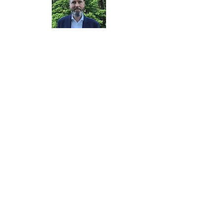
Zuchtwart
Frank Dettinger
Schriftführer
Vanessa Haas
Kassierer
Markus Kühne
Zuchtbuchführer
Marc Schneiderhan
Kassenprüfer